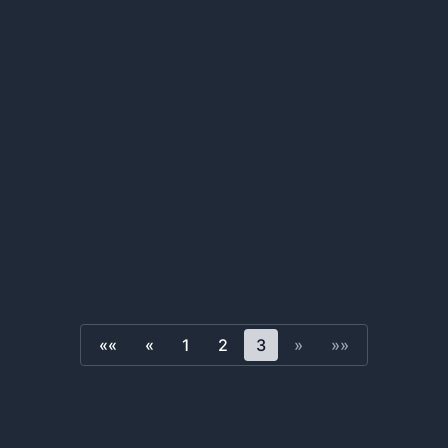
««
«
1
2
3
»
»»